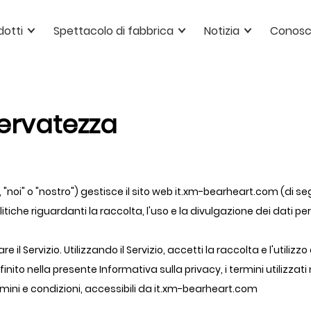
dotti
Spettacolo di fabbrica
Notizia
Conosc
iservatezza
 "noi" o "nostro") gestisce il sito web it.xm-bearheart.com (di s
iche riguardanti la raccolta, l'uso e la divulgazione dei dati pers
are il Servizio. Utilizzando il Servizio, accetti la raccolta e l'utili
ito nella presente Informativa sulla privacy, i termini utilizzati
rmini e condizioni, accessibili da it.xm-bearheart.com