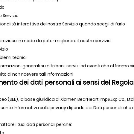
zio
o Servizio
ionalità interattive del nostro Servizio quando scegli di farlo
preziose in modo da poter migliorare il nostro servizio
vizio
oblemi tecnici
informazioni generali su altri beni, servizi ed eventi che offriamo s
to di non ricevere tali informazioni
amento dei dati personali ai sensi del Rego
 (SEE), la base giuridica di Xiamen BearHeart Imp&Exp Co., Ltd pe
resente Informativa sulla privacy dipende dai Dati personali che
ttare i tuoi dati personali perché:
te