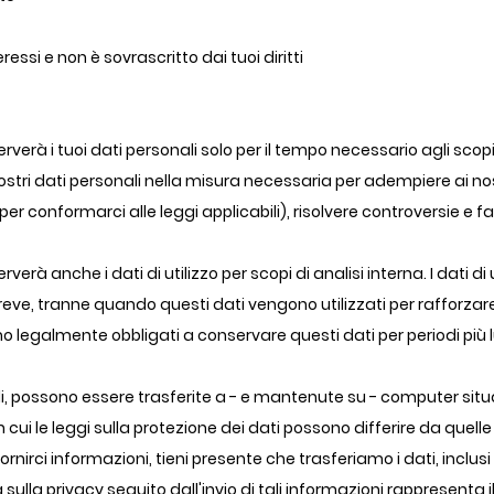
eressi e non è sovrascritto dai tuoi diritti
erà i tuoi dati personali solo per il tempo necessario agli scopi
stri dati personali nella misura necessaria per adempiere ai nost
per conformarci alle leggi applicabili), risolvere controversie e fa
erà anche i dati di utilizzo per scopi di analisi interna. I dati 
eve, tranne quando questi dati vengono utilizzati per rafforzare 
mo legalmente obbligati a conservare questi dati per periodi più 
ali, possono essere trasferite a - e mantenute su - computer situati
 cui le leggi sulla protezione dei dati possono differire da quelle 
i fornirci informazioni, tieni presente che trasferiamo i dati, inclusi 
sulla privacy seguito dall'invio di tali informazioni rappresenta 