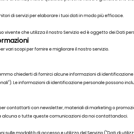
nitori di servizi per elaborare i tuoi dati in modo più efficace.
uo vivente che utilizza il nostro Servizio ed è oggetto dei Dati per
formazioni
r vari scopi per fornire e migliorare il nostro servizio.
otremmo chiederti di fornirci alcune informazioni di identificazio
sonali"). Le informazioni di identificazione personale possono inc
 per contattarti con newsletter, materiali di marketing o promoz
vere alcuna o tutte queste comunicazioni da noi contattandoci.
lle modalità di accesso e utilizzo del Servizio ("Dati di utilizzo