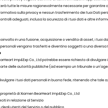
rà tutte le misure ragionevolmente necessarie per garantire che
nformativa sulla privacy e nessun trasferimento dei tuoi Dati pe
rolli adeguati, inclusa la sicurezza di i tuoi dati e altre inform
nvolto in una fusione, acquisizione o vendita di asset, i tuoi dat
 personali vengano trasferiti e diventino soggetti a una diversa 
e
Heart Imp&Exp Co., Ltd potrebbe essere richiesto di divulgare i t
 parte delle autorità pubbliche (ad esempio un tribunale o un'ag
ulgare i tuoi dati personali in buona fede, ritenendo che tale a
la proprietà di Xiamen BearHeart Imp&Exp Co., Ltd
citi in relazione al Servizio
egli utenti del Servizio o del pubblico