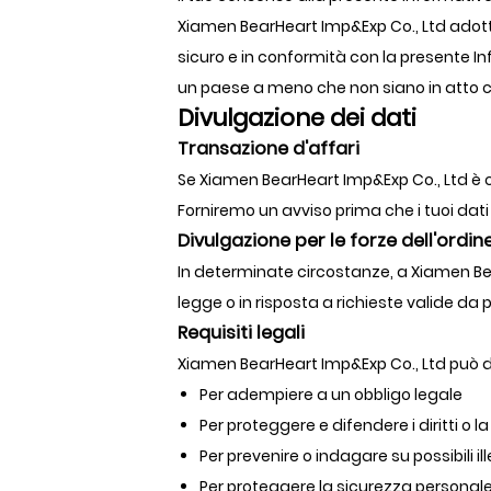
Xiamen BearHeart Imp&Exp Co., Ltd adotte
sicuro e in conformità con la presente I
un paese a meno che non siano in atto cont
Divulgazione dei dati
Transazione d'affari
Se Xiamen BearHeart Imp&Exp Co., Ltd è coi
Forniremo un avviso prima che i tuoi dati
Divulgazione per le forze dell'ordin
In determinate circostanze, a Xiamen Bear
legge o in risposta a richieste valide da
Requisiti legali
Xiamen BearHeart Imp&Exp Co., Ltd può div
Per adempiere a un obbligo legale
Per proteggere e difendere i diritti o 
Per prevenire o indagare su possibili ille
Per proteggere la sicurezza personale d