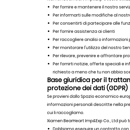
Per fornire e mantenere il nostro servi
Per informarti sulle modifiche al nostr
Per consentirti di partecipare alle funz
Per fornire assistenza ai clienti
Per raccogliere analisi o informazioni 
Per monitorare l'utilizzo del nostro Ser
Per rilevare, prevenire e affrontare pr
Per fornirti notizie, offerte speciali e 
richiesto a meno che tu non abbia scel
Base giuridica per il tratt
protezione dei dati (GDPR)
Se provieni dallo Spazio economico europeo
informazioni personali descritte nella p
cui li raccogliamo.
Xiamen BearHeart Imp&Exp Co., Ltd può tra
Dobbiamo eseguire un contratto con 