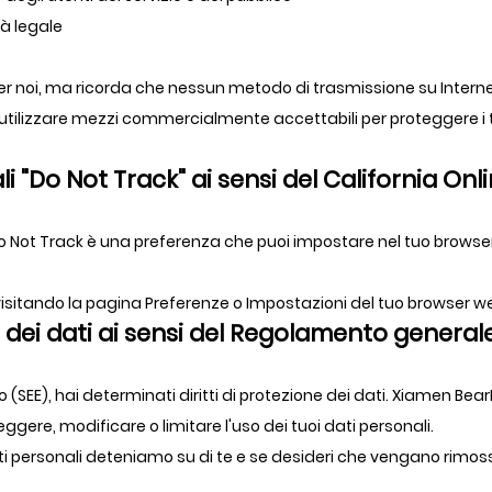
tà legale
per noi, ma ricorda che nessun metodo di trasmissione su Intern
i utilizzare mezzi commercialmente accettabili per proteggere i 
li "Do Not Track" ai sensi del California On
 Not Track è una preferenza che puoi impostare nel tuo browser
k visitando la pagina Preferenze o Impostazioni del tuo browser w
one dei dati ai sensi del Regolamento general
 (SEE), hai determinati diritti di protezione dei dati. Xiamen Be
eggere, modificare o limitare l'uso dei tuoi dati personali.
i personali deteniamo su di te e se desideri che vengano rimossi