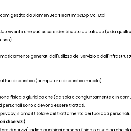
art.com gestito da Xiamen BearHeart Imp&Exp Co., Ltd
viduo vivente che può essere identificato da tali dati (o da quelli
esso).
utomaticamente generati dall'utilizzo del Servizio o dall'infrastrut
sul tuo dispositivo (computer o dispositivo mobile).
rsona fisica o giuridica che (da sola o congiuntamente o in com
dati personali sono o devono essere trattati.
 privacy, siamo il titolare del trattamento dei tuoi dati personali.
i di servizi)
re di servizi) indica qualsiasi persona fisica o giuridica che elab