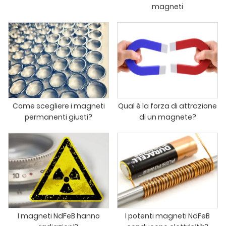
magneti
Come scegliere i magneti
Qual è la forza di attrazione
permanenti giusti?
di un magnete?
I magneti NdFeB hanno
I potenti magneti NdFeB