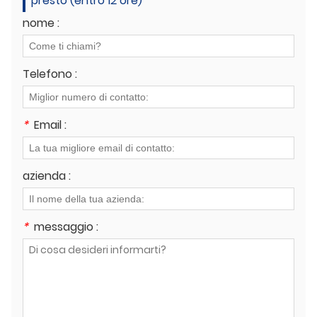
presto (entro 12 ore)
nome :
Telefono :
*
Email :
azienda :
*
messaggio :