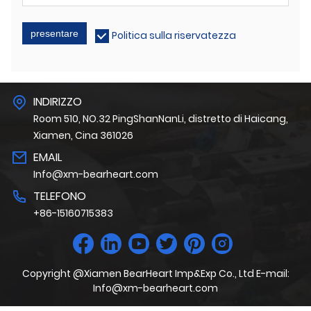
presentare
Politica sulla riservatezza
INDIRIZZO
Room 510, NO.32 PingShanNanLi, distretto di Haicang,
Xiamen, Cina 361026
EMAIL
Info@xm-bearheart.com
TELEFONO
+86-15160715383
Copyright @Xiamen BearHeart Imp&Exp Co., Ltd E-mail:
Info@xm-bearheart.com