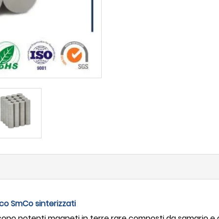
sco SmCo sinterizzati
 sono potenti magneti in terre rare composti da samario 