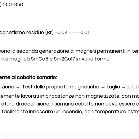
) 250-350
agnetismo residuo (Br) -0,04 --- -0,01
sono la seconda generazione di magneti permanenti in terre
fornire magneti SmCo5 e Sm2Co17 in varie forme.
nte al cobalto samario:
zione → Test delle proprietà magnetiche → taglio → prodot
nemente lavorati in circostanze non magnetizzate, con m
ratura di accensione, il samario cobalto non deve essere
può facilmente innescare un incendio, con temperature estre