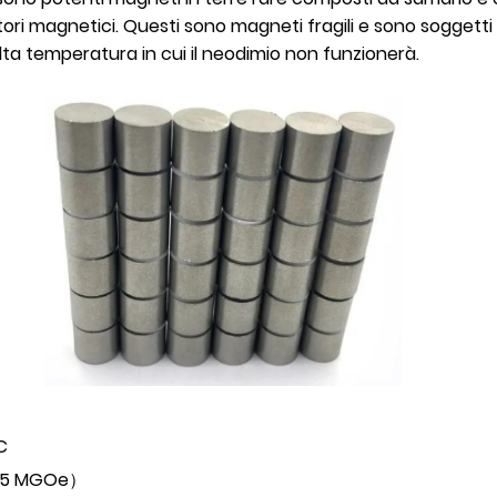
tori magnetici. Questi sono magneti fragili e sono soggett
alta temperatura in cui il neodimio non funzionerà.
C
-35 MGOe）