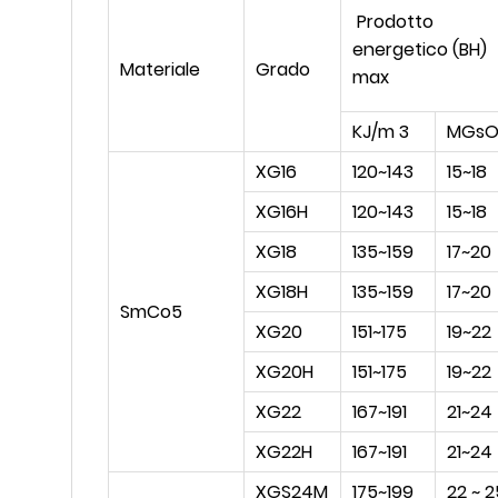
Prodotto
energetico (BH)
Materiale
Grado
max
KJ/m 3
MGsO
XG16
120~143
15~18
XG16H
120~143
15~18
XG18
135~159
17~20
XG18H
135~159
17~20
SmCo5
XG20
151~175
19~22
XG20H
151~175
19~22
XG22
167~191
21~24
XG22H
167~191
21~24
XGS24M
175~199
22 ~ 2