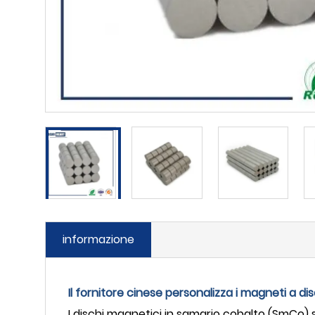
informazione
Il fornitore cinese personalizza i magneti a di
I dischi magnetici in samario cobalto (SmCo)