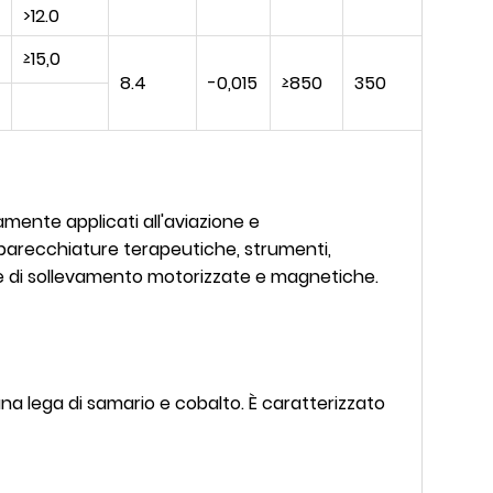
>12.0
≥15,0
8.4
-0,015
≥850
350
mente applicati all'aviazione e
apparecchiature terapeutiche, strumenti,
ine di sollevamento motorizzate e magnetiche.
na lega di samario e cobalto. È caratterizzato