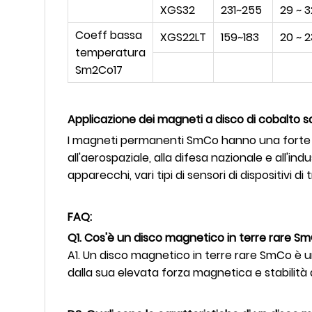
XGS32
231~255
29 ~ 3
Coeff bassa
XGS22LT
159~183
20 ~ 2
temperatura
Sm2Co17
Applicazione dei magneti a disco di cobalto s
I magneti permanenti SmCo hanno una forte res
all'aerospaziale, alla difesa nazionale e all'
apparecchi, vari tipi di sensori di dispositi
FAQ:
Q1. Cos'è un disco magnetico in terre rare S
A1. Un disco magnetico in terre rare SmCo è un
dalla sua elevata forza magnetica e stabilità