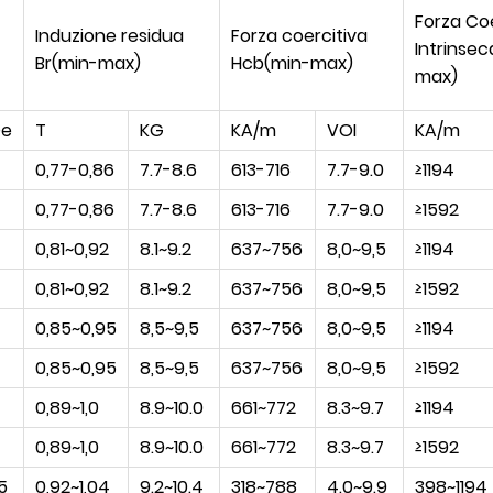
Forza Coe
Induzione residua
Forza coercitiva
Intrinsec
Br(min-max)
Hcb(min-max)
max)
e
T
KG
KA/m
VOI
KA/m
0,77-0,86
7.7-8.6
613-716
7.7-9.0
≥1194
0,77-0,86
7.7-8.6
613-716
7.7-9.0
≥1592
0,81~0,92
8.1~9.2
637~756
8,0~9,5
≥1194
0,81~0,92
8.1~9.2
637~756
8,0~9,5
≥1592
0,85~0,95
8,5~9,5
637~756
8,0~9,5
≥1194
0,85~0,95
8,5~9,5
637~756
8,0~9,5
≥1592
0,89~1,0
8.9~10.0
661~772
8.3~9.7
≥1194
0,89~1,0
8.9~10.0
661~772
8.3~9.7
≥1592
5
0,92~1,04
9.2~10.4
318~788
4.0~9.9
398~1194