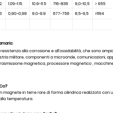
2
1.09~1.15
10.9~11.5
716~836
9,0~10,5
> 955
3
0,90~0,99
9.0~9.9
677~756
8,5~9,5
≥1194
amario:
istenza alla corrosione e all'ossidabilità, che sono ampia
industria militare, componenti a microonde, comunicazioni, 
vi di trasmissione magnetica, processore magnetico , macch
mCo?
 magnete in terre rare di forma cilindrica realizzato con u
 alla temperatura.