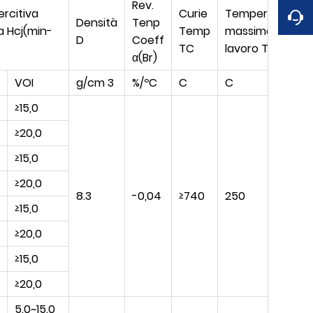
Rev.
rcitiva
Curie
Temperatura
Densità
Tenp
a Hcj(min-
Temp
massima di
D
Coeff
TC
lavoro Tw
α(Br)
VOI
g/cm 3
%/ºC
C
C
≥15,0
≥20,0
≥15,0
≥20,0
8.3
-0,04
≥740
250
≥15,0
≥20,0
≥15,0
≥20,0
5.0~15.0