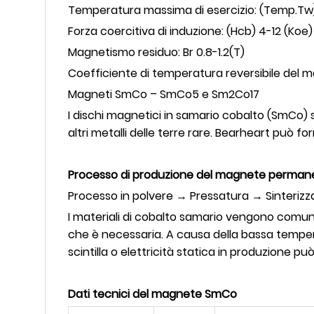
Temperatura massima di esercizio: (Temp.Tw
Forza coercitiva di induzione: (Hcb) 4-12 (Koe)
Magnetismo residuo: Br 0.8-1.2(T)
Coefficiente di temperatura reversibile del m
Magneti SmCo – SmCo5 e Sm2Co17
I dischi magnetici in samario cobalto (SmCo) 
altri metalli delle terre rare. Bearheart può 
Processo di produzione del magnete permane
Processo in polvere → Pressatura → Sinterizza
I materiali di cobalto samario vengono comu
che è necessaria. A causa della bassa tempe
scintilla o elettricità statica in produzione 
Dati tecnici del magnete SmCo